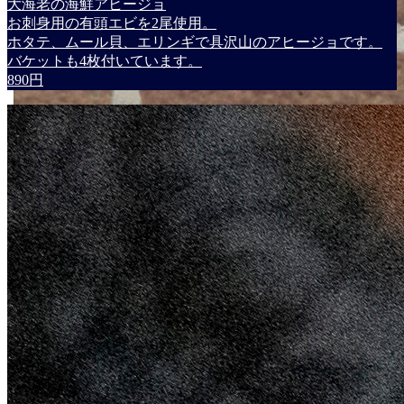
大海老の海鮮アヒージョ
お刺身用の有頭エビを2尾使用。
ホタテ、ムール貝、エリンギで具沢山のアヒージョです。
バケットも4枚付いています。
890円