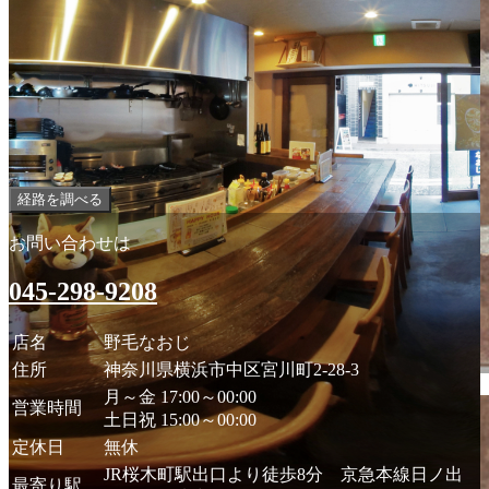
経路を調べる
お問い合わせは
045-298-9208
店名
野毛なおじ
住所
神奈川県横浜市中区宮川町2-28-3
月～金 17:00～00:00
営業時間
土日祝 15:00～00:00
定休日
無休
JR桜木町駅出口より徒歩8分 京急本線日ノ出
最寄り駅